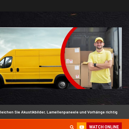
bilder, Lamellenpaneele und Vorhänge richtig
Silikonfuge
WATCH ONLINE