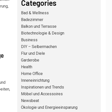
Categories
rung,
Bad & Wellness
Badezimmer
Balkon und Terrasse
Biotechnologie & Design
Business
DIY – Selbermachen
Flur und Diele
ge
Garderobe
Health
Home Office
DIY – SELBERMACHEN
3
Silikonfugen im Bad
Inneneinrichtung
und
erneuern: Schritt für
Inspirationen und Trends
eiten,
Schritt zu dichten
Möbel und Accessoires
Fugen ohne Schimmel
Newsbeat
RENOVIERUNG UND BAU
4
Ökologie und Energieeinsparung
Küchenarbeitsplatte