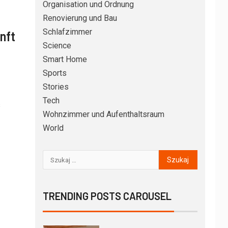
Organisation und Ordnung
erneuern: So
Renovierung und Bau
vergleichen Sie Folie,
Aufsatzplatte und
Schlafzimmer
nft
Austausch richtig
Science
ORGANISATION UND ORDNUNG
5
Keller richtig
Smart Home
einrichten: Schritt für
Sports
Schritt zu trockenem
Stories
Stauraum ohne Chaos
Tech
s
DIY – SELBERMACHEN
6
Wohnzimmer und Aufenthaltsraum
Küchenspiegel
World
nachrüsten: So
vergleichen Sie Fliesen,
Glas und Alu-Verbund
richtig
BADEZIMMER
7
Duschabtrennung
nachrüsten: So
TRENDING POSTS CAROUSEL
vergleichen Sie
Glaswand, Faltwand