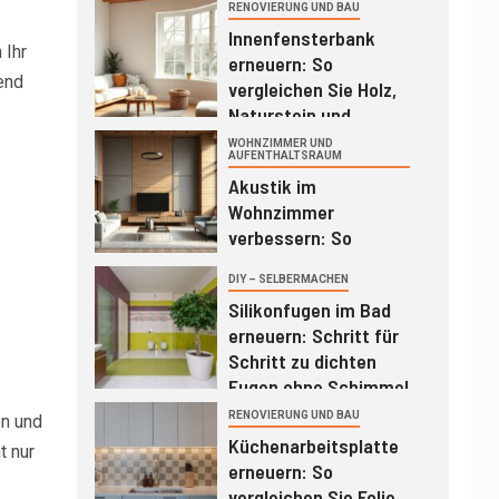
und Duschvorhang
RENOVIERUNG UND BAU
1
richtig
Innenfensterbank
 Ihr
erneuern: So
end
vergleichen Sie Holz,
Naturstein und
Werzalit richtig
WOHNZIMMER UND
2
AUFENTHALTSRAUM
Akustik im
Wohnzimmer
verbessern: So
vergleichen Sie
DIY – SELBERMACHEN
3
Akustikbilder,
Silikonfugen im Bad
Lamellenpaneele und
erneuern: Schritt für
Vorhänge richtig
Schritt zu dichten
Fugen ohne Schimmel
RENOVIERUNG UND BAU
n und
4
Küchenarbeitsplatte
t nur
erneuern: So
vergleichen Sie Folie,