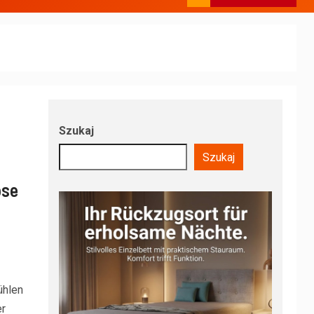
Szukaj
Szukaj
öse
ühlen
er