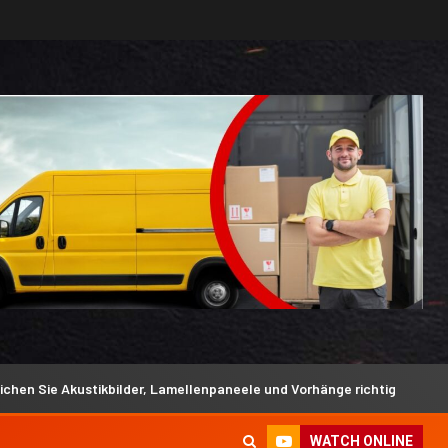
ustikbilder, Lamellenpaneele und Vorhänge richtig
Siliko
WATCH ONLINE