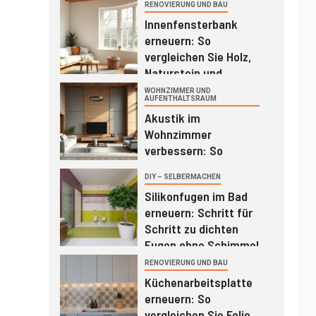
und Duschvorhang
RENOVIERUNG UND BAU
1
richtig
Innenfensterbank
erneuern: So
vergleichen Sie Holz,
Naturstein und
Werzalit richtig
WOHNZIMMER UND
2
AUFENTHALTSRAUM
Akustik im
Wohnzimmer
verbessern: So
vergleichen Sie
DIY – SELBERMACHEN
3
Akustikbilder,
Silikonfugen im Bad
Lamellenpaneele und
erneuern: Schritt für
Vorhänge richtig
Schritt zu dichten
Fugen ohne Schimmel
RENOVIERUNG UND BAU
4
Küchenarbeitsplatte
erneuern: So
vergleichen Sie Folie,