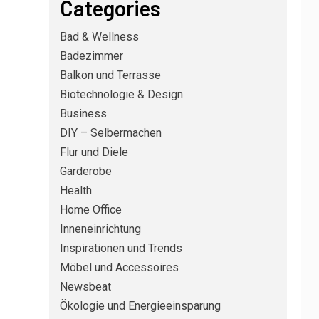
Categories
Bad & Wellness
Badezimmer
Balkon und Terrasse
Biotechnologie & Design
Business
DIY – Selbermachen
Flur und Diele
Garderobe
Health
Home Office
DIY – SELBERMACHEN
3
Silikonfugen im Bad
Inneneinrichtung
erneuern: Schritt für
Inspirationen und Trends
Schritt zu dichten
Möbel und Accessoires
Fugen ohne Schimmel
Newsbeat
RENOVIERUNG UND BAU
4
Ökologie und Energieeinsparung
Küchenarbeitsplatte