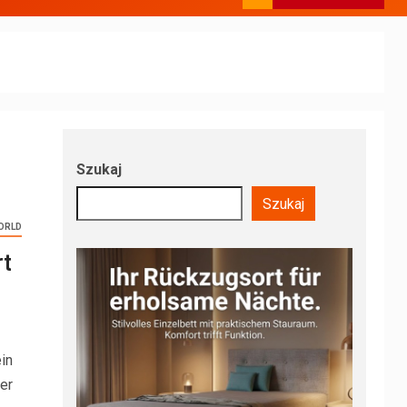
Szukaj
Szukaj
ORLD
rt
in
er