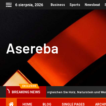
6 sierpnia, 2026
Business
Sports
Newsbeat
Asereba
EXCLUSIVE
ank erneuern: So vergleichen Sie Holz, Naturstein und Werzalit richtig
BREAKING NEWS
HOME
BLOG
SINGLE PAGES
ARCHI