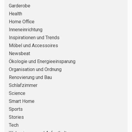
Garderobe
Health
Home Office
3
DIY – SELBERMACHEN
Inneneinrichtung
Silikonfugen im Bad erneuern:
Schritt für Schritt zu dichten
Inspirationen und Trends
Fugen ohne Schimmel
Möbel und Accessoires
Newsbeat
RENOVIERUNG UND BAU
4
Ökologie und Energieeinsparung
Küchenarbeitsplatte erneuern: So
Organisation und Ordnung
vergleichen Sie Folie,
Renovierung und Bau
Aufsatzplatte und Austausch
richtig
Schlafzimmer
Science
5
ORGANISATION UND ORDNUNG
Smart Home
Keller richtig einrichten: Schritt
Sports
für Schritt zu trockenem
Stauraum ohne Chaos
Stories
Tech
6
DIY – SELBERMACHEN