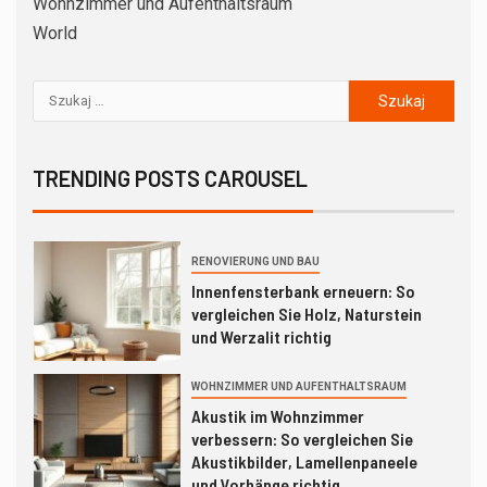
Wohnzimmer und Aufenthaltsraum
Küchenspiegel nachrüsten: So
World
vergleichen Sie Fliesen, Glas und
Alu-Verbund richtig
BADEZIMMER
7
Duschabtrennung nachrüsten: So
vergleichen Sie Glaswand,
TRENDING POSTS CAROUSEL
Faltwand und Duschvorhang
richtig
1
RENOVIERUNG UND BAU
Innenfensterbank erneuern: So
vergleichen Sie Holz, Naturstein
und Werzalit richtig
WOHNZIMMER UND AUFENTHALTSRAUM
2
Akustik im Wohnzimmer
verbessern: So vergleichen Sie
Akustikbilder, Lamellenpaneele
und Vorhänge richtig