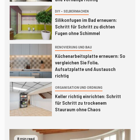
3
DIY – SELBERMACHEN
Silikonfugen im Bad erneuern:
Schritt für Schritt zu dichten
Fugen ohne Schimmel
RENOVIERUNG UND BAU
4
Küchenarbeitsplatte erneuern: So
vergleichen Sie Folie,
Aufsatzplatte und Austausch
richtig
5
ORGANISATION UND ORDNUNG
Keller richtig einrichten: Schritt
für Schritt zu trockenem
Stauraum ohne Chaos
6
DIY – SELBERMACHEN
Küchenspiegel nachrüsten: So
8 min read