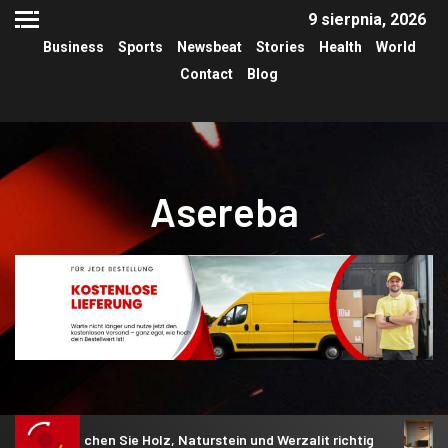
9 sierpnia, 2026
Business
Sports
Newsbeat
Stories
Health
World
Contact
Blog
Asereba
eichen Sie Holz, Naturstein und Werzalit richtig
Akustik 