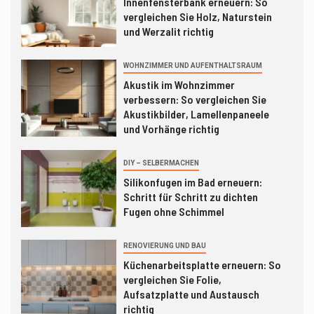
Innenfensterbank erneuern: So
Silikonfugen im Bad erneuern:
vergleichen Sie Holz, Naturstein
Schritt für Schritt zu dichten
und Werzalit richtig
Fugen ohne Schimmel
WOHNZIMMER UND AUFENTHALTSRAUM
RENOVIERUNG UND BAU
4
Akustik im Wohnzimmer
Küchenarbeitsplatte erneuern: So
verbessern: So vergleichen Sie
vergleichen Sie Folie,
Akustikbilder, Lamellenpaneele
Aufsatzplatte und Austausch
und Vorhänge richtig
richtig
DIY – SELBERMACHEN
5
ORGANISATION UND ORDNUNG
Silikonfugen im Bad erneuern:
Keller richtig einrichten: Schritt
Schritt für Schritt zu dichten
für Schritt zu trockenem
Fugen ohne Schimmel
Stauraum ohne Chaos
RENOVIERUNG UND BAU
Küchenarbeitsplatte erneuern: So
vergleichen Sie Folie,
Aufsatzplatte und Austausch
richtig