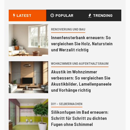
Akustik im Wohnzimmer
verbessern: So vergleichen Sie
LATEST
POPULAR
TRENDING
Akustikbilder, Lamellenpaneele
und Vorhänge richtig
RENOVIERUNG UND BAU
3
DIY – SELBERMACHEN
Innenfensterbank erneuern: So
Silikonfugen im Bad erneuern:
vergleichen Sie Holz, Naturstein
Schritt für Schritt zu dichten
und Werzalit richtig
Fugen ohne Schimmel
WOHNZIMMER UND AUFENTHALTSRAUM
RENOVIERUNG UND BAU
4
Akustik im Wohnzimmer
Küchenarbeitsplatte erneuern: So
verbessern: So vergleichen Sie
vergleichen Sie Folie,
Akustikbilder, Lamellenpaneele
Aufsatzplatte und Austausch
und Vorhänge richtig
richtig
DIY – SELBERMACHEN
5
ORGANISATION UND ORDNUNG
Silikonfugen im Bad erneuern:
Keller richtig einrichten: Schritt
Schritt für Schritt zu dichten
für Schritt zu trockenem
Fugen ohne Schimmel
Stauraum ohne Chaos