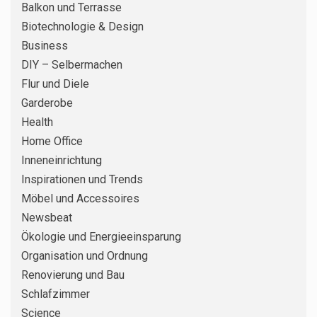
Balkon und Terrasse
Biotechnologie & Design
Business
DIY – Selbermachen
Flur und Diele
Garderobe
Health
Home Office
3
DIY – SELBERMACHEN
Inneneinrichtung
Silikonfugen im Bad erneuern:
Schritt für Schritt zu dichten
Inspirationen und Trends
Fugen ohne Schimmel
Möbel und Accessoires
Newsbeat
RENOVIERUNG UND BAU
4
Ökologie und Energieeinsparung
Küchenarbeitsplatte erneuern: So
Organisation und Ordnung
vergleichen Sie Folie,
Renovierung und Bau
Aufsatzplatte und Austausch
richtig
Schlafzimmer
Science
5