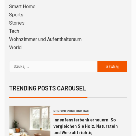
ORGANISATION UND ORDNUNG
Smart Home
Keller richtig einrichten: Schritt
Sports
für Schritt zu trockenem
Stauraum ohne Chaos
Stories
Tech
6
DIY – SELBERMACHEN
Wohnzimmer und Aufenthaltsraum
Küchenspiegel nachrüsten: So
World
vergleichen Sie Fliesen, Glas und
Alu-Verbund richtig
BADEZIMMER
7
Duschabtrennung nachrüsten: So
vergleichen Sie Glaswand,
TRENDING POSTS CAROUSEL
Faltwand und Duschvorhang
richtig
1
RENOVIERUNG UND BAU
Innenfensterbank erneuern: So
vergleichen Sie Holz, Naturstein
und Werzalit richtig