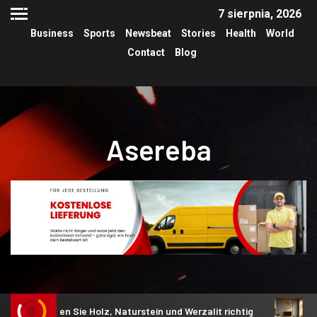
7 sierpnia, 2026
Business
Sports
Newsbeat
Stories
Health
World
Contact
Blog
Asereba
en Sie Holz, Naturstein und Werzalit richtig
Akustik im W