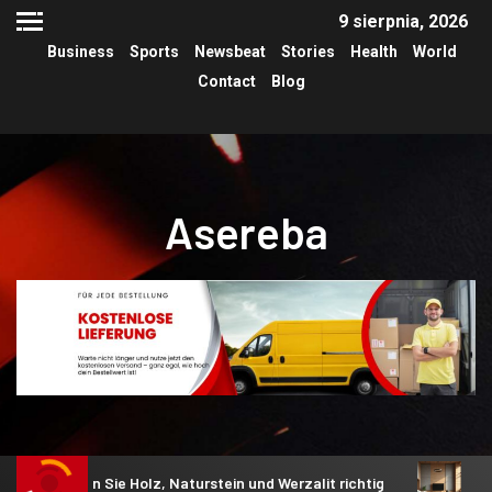
9 sierpnia, 2026
Business
Sports
Newsbeat
Stories
Health
World
Contact
Blog
Asereba
 Sie Holz, Naturstein und Werzalit richtig
Akustik im Woh