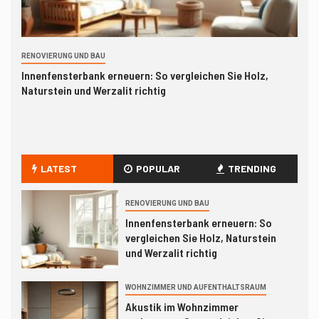
Faltwand und Duschvorhang
richtig
1
RENOVIERUNG UND BAU
RENOVIERUNG UND BAU
WO
Innenfensterbank erneuern: So
r
Innenfensterbank erneuern: So vergleichen Sie Holz,
Ak
vergleichen Sie Holz, Naturstein
Naturstein und Werzalit richtig
Ak
und Werzalit richtig
WOHNZIMMER UND AUFENTHALTSRAUM
2
Akustik im Wohnzimmer
verbessern: So vergleichen Sie
LATEST
POPULAR
TRENDING
Akustikbilder, Lamellenpaneele
und Vorhänge richtig
RENOVIERUNG UND BAU
3
DIY – SELBERMACHEN
Innenfensterbank erneuern: So
Silikonfugen im Bad erneuern:
vergleichen Sie Holz, Naturstein
Schritt für Schritt zu dichten
und Werzalit richtig
Fugen ohne Schimmel
WOHNZIMMER UND AUFENTHALTSRAUM
RENOVIERUNG UND BAU
4
Akustik im Wohnzimmer
Küchenarbeitsplatte erneuern: So