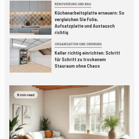
RENOVIERUNG UND BAU
4
Küchenarbeitsplatte erneuern: So
vergleichen Sie Folie,
Aufsatzplatte und Austausch
richtig
5
ORGANISATION UND ORDNUNG
Keller richtig einrichten: Schritt
für Schritt zu trockenem
Stauraum ohne Chaos
6
DIY – SELBERMACHEN
Küchenspiegel nachrüsten: So
8 min read
vergleichen Sie Fliesen, Glas und
Alu-Verbund richtig
BADEZIMMER
7
Duschabtrennung nachrüsten: So
vergleichen Sie Glaswand,