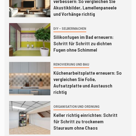
verbessern: So vergleichen Sie
vergleichen Sie Folie,
Akustikbilder, Lamellenpaneele
Aufsatzplatte und Austausch
und Vorhänge richtig
richtig
DIY – SELBERMACHEN
5
ORGANISATION UND ORDNUNG
Silikonfugen im Bad erneuern:
Keller richtig einrichten: Schritt
Schritt für Schritt zu dichten
für Schritt zu trockenem
Fugen ohne Schimmel
Stauraum ohne Chaos
RENOVIERUNG UND BAU
Küchenarbeitsplatte erneuern: So
vergleichen Sie Folie,
Aufsatzplatte und Austausch
richtig
ORGANISATION UND ORDNUNG
Keller richtig einrichten: Schritt
für Schritt zu trockenem
Stauraum ohne Chaos