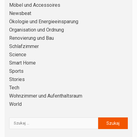
Fugen ohne Schimmel
Möbel und Accessoires
Newsbeat
RENOVIERUNG UND BAU
4
Ökologie und Energieeinsparung
Küchenarbeitsplatte erneuern: So
Organisation und Ordnung
vergleichen Sie Folie,
Renovierung und Bau
Aufsatzplatte und Austausch
richtig
Schlafzimmer
Science
5
ORGANISATION UND ORDNUNG
Smart Home
Keller richtig einrichten: Schritt
Sports
für Schritt zu trockenem
Stauraum ohne Chaos
Stories
Tech
6
DIY – SELBERMACHEN
Wohnzimmer und Aufenthaltsraum
Küchenspiegel nachrüsten: So
World
vergleichen Sie Fliesen, Glas und
Alu-Verbund richtig
BADEZIMMER
7