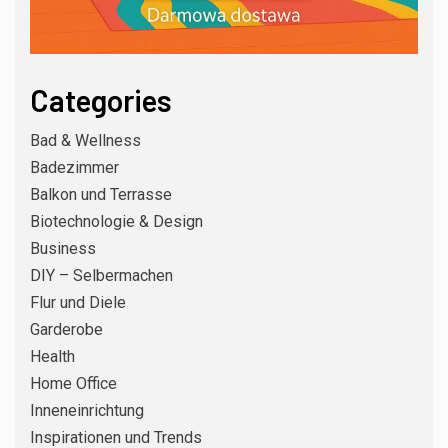
Categories
Bad & Wellness
Badezimmer
Balkon und Terrasse
Biotechnologie & Design
Business
DIY – Selbermachen
Flur und Diele
Garderobe
Health
Home Office
3
DIY – SELBERMACHEN
Inneneinrichtung
Silikonfugen im Bad erneuern:
Schritt für Schritt zu dichten
Inspirationen und Trends