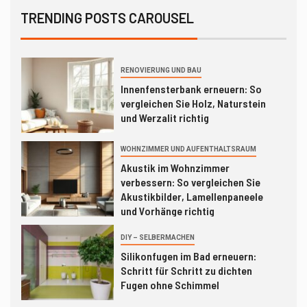
Duschabtrennung nachrüsten: So
vergleichen Sie Glaswand,
TRENDING POSTS CAROUSEL
Faltwand und Duschvorhang
richtig
1
RENOVIERUNG UND BAU
Innenfensterbank erneuern: So
vergleichen Sie Holz, Naturstein
und Werzalit richtig
WOHNZIMMER UND AUFENTHALTSRAUM
2
Akustik im Wohnzimmer
verbessern: So vergleichen Sie
Akustikbilder, Lamellenpaneele
und Vorhänge richtig
3
DIY – SELBERMACHEN
Silikonfugen im Bad erneuern:
Schritt für Schritt zu dichten
Fugen ohne Schimmel