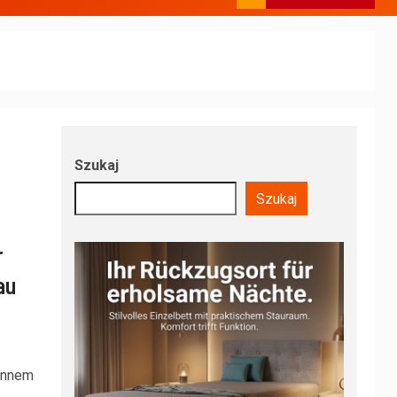
Szukaj
Szukaj
r
au
ünnem