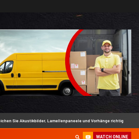
kustikbilder, Lamellenpaneele und Vorhänge richtig
Silik
WATCH ONLINE