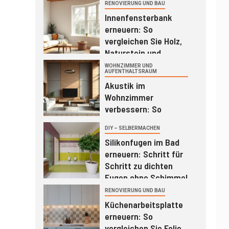
und Duschvorhang
RENOVIERUNG UND BAU
1
richtig
Innenfensterbank
erneuern: So
vergleichen Sie Holz,
Naturstein und
Werzalit richtig
WOHNZIMMER UND
2
AUFENTHALTSRAUM
Akustik im
Wohnzimmer
verbessern: So
vergleichen Sie
DIY – SELBERMACHEN
3
Akustikbilder,
Silikonfugen im Bad
Lamellenpaneele und
erneuern: Schritt für
Vorhänge richtig
Schritt zu dichten
Fugen ohne Schimmel
RENOVIERUNG UND BAU
4
Küchenarbeitsplatte
erneuern: So
vergleichen Sie Folie,