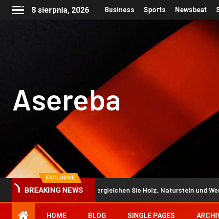
8 sierpnia, 2026
Business
Sports
Newsbeat
Asereba
EXCLUSIVE
ank erneuern: So vergleichen Sie Holz, Naturstein und Werzalit richti
BREAKING NEWS
HOME
BLOG
SINGLE PAGES
ARCHI