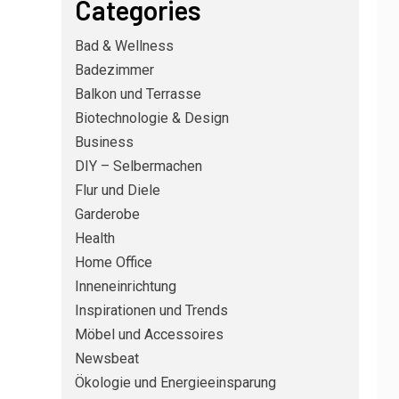
Categories
Bad & Wellness
Badezimmer
Balkon und Terrasse
Biotechnologie & Design
Business
DIY – Selbermachen
Flur und Diele
Garderobe
Health
Home Office
DIY – SELBERMACHEN
3
Silikonfugen im Bad
Inneneinrichtung
erneuern: Schritt für
Inspirationen und Trends
Schritt zu dichten
Möbel und Accessoires
Fugen ohne Schimmel
Newsbeat
RENOVIERUNG UND BAU
4
Ökologie und Energieeinsparung
Küchenarbeitsplatte