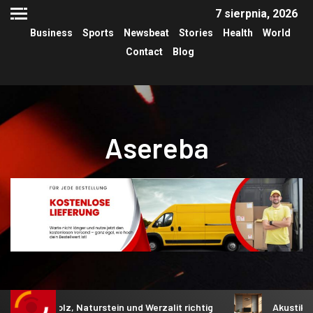
7 sierpnia, 2026
Business
Sports
Newsbeat
Stories
Health
World
Contact
Blog
Asereba
lz, Naturstein und Werzalit richtig
Akustik im Wohnzimmer