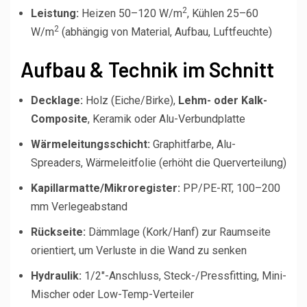
2
Leistung:
Heizen 50–120 W/m
, Kühlen 25–60
2
W/m
(abhängig von Material, Aufbau, Luftfeuchte)
Aufbau & Technik im Schnitt
Decklage:
Holz (Eiche/Birke),
Lehm- oder Kalk-
Composite
, Keramik oder Alu-Verbundplatte
Wärmeleitungsschicht:
Graphitfarbe, Alu-
Spreaders, Wärmeleitfolie (erhöht die Querverteilung)
Kapillarmatte/Mikroregister:
PP/PE-RT, 100–200
mm Verlegeabstand
Rückseite:
Dämmlage (Kork/Hanf) zur Raumseite
orientiert, um Verluste in die Wand zu senken
Hydraulik:
1/2″-Anschluss, Steck-/Pressfitting, Mini-
Mischer oder Low-Temp-Verteiler