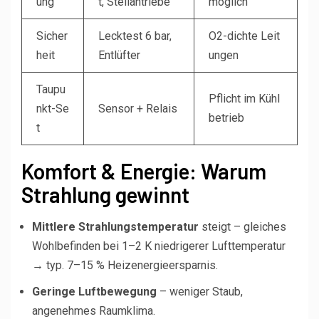
ung
t, Stellantriebe
möglich
Sicher
Lecktest 6 bar,
O2-dichte Leit
heit
Entlüfter
ungen
Taupu
Pflicht im Kühl
nkt-Se
Sensor + Relais
betrieb
t
Komfort & Energie: Warum
Strahlung gewinnt
Mittlere Strahlungstemperatur
steigt – gleiches
Wohlbefinden bei 1–2 K niedrigerer Lufttemperatur
→ typ. 7–15 % Heizenergieersparnis.
Geringe Luftbewegung
– weniger Staub,
angenehmes Raumklima.