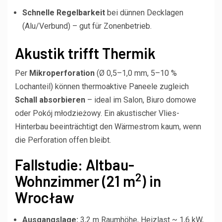
Schnelle Regelbarkeit
bei dünnen Decklagen
(Alu/Verbund) – gut für Zonenbetrieb.
Akustik trifft Thermik
Per
Mikroperforation
(Ø 0,5–1,0 mm, 5–10 %
Lochanteil) können thermoaktive Paneele zugleich
Schall absorbieren
– ideal im Salon, Biuro domowe
oder Pokój młodzieżowy. Ein akustischer Vlies-
Hinterbau beeinträchtigt den Wärmestrom kaum, wenn
die Perforation offen bleibt.
Fallstudie: Altbau-
2
Wohnzimmer (21 m
) in
Wrocław
Ausgangslage:
3,2 m Raumhöhe, Heizlast ~ 1,6 kW,