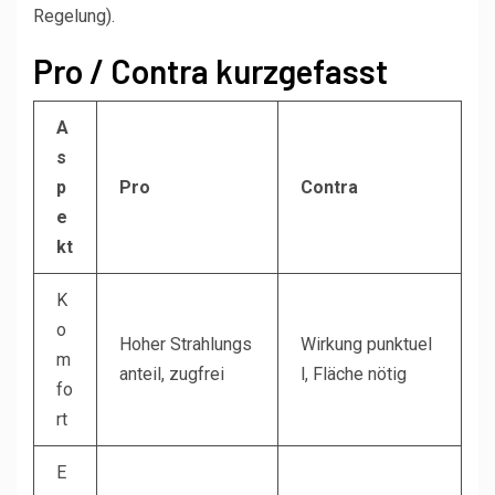
Regelung).
Pro / Contra kurzgefasst
A
s
p
Pro
Contra
e
kt
K
o
Hoher Strahlungs
Wirkung punktuel
m
anteil, zugfrei
l, Fläche nötig
fo
rt
E