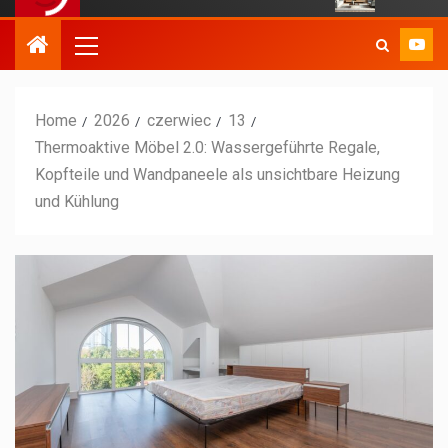
Home
2026
czerwiec
13
Thermoaktive Möbel 2.0: Wassergeführte Regale,
Kopfteile und Wandpaneele als unsichtbare Heizung
und Kühlung