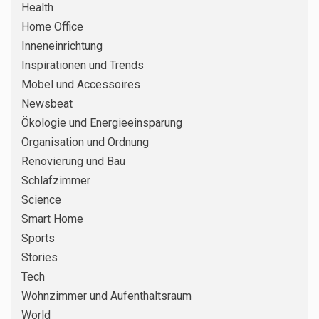
Health
Home Office
3
DIY – SELBERMACHEN
Inneneinrichtung
Silikonfugen im Bad erneuern:
Schritt für Schritt zu dichten
Inspirationen und Trends
Fugen ohne Schimmel
Möbel und Accessoires
Newsbeat
RENOVIERUNG UND BAU
4
Ökologie und Energieeinsparung
Küchenarbeitsplatte erneuern: So
Organisation und Ordnung
vergleichen Sie Folie,
Renovierung und Bau
Aufsatzplatte und Austausch
richtig
Schlafzimmer
Science
5
ORGANISATION UND ORDNUNG
Smart Home
Keller richtig einrichten: Schritt
Sports
für Schritt zu trockenem
Stauraum ohne Chaos
Stories
Tech
6
DIY – SELBERMACHEN
Wohnzimmer und Aufenthaltsraum
Küchenspiegel nachrüsten: So
World