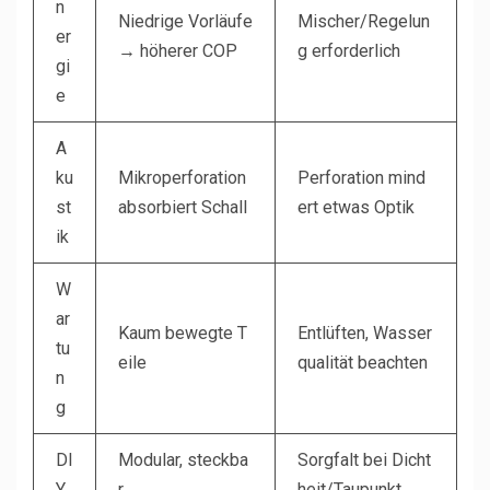
n
Niedrige Vorläufe
Mischer/Regelun
er
→ höherer COP
g erforderlich
gi
e
A
ku
Mikroperforation
Perforation mind
st
absorbiert Schall
ert etwas Optik
ik
W
ar
Kaum bewegte T
Entlüften, Wasser
tu
eile
qualität beachten
n
g
DI
Modular, steckba
Sorgfalt bei Dicht
Y
r
heit/Taupunkt